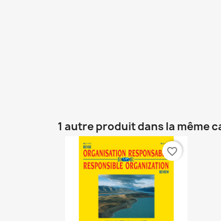
1 autre produit dans la même c
favorite_border