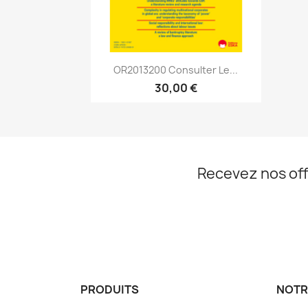
Aperçu rapide

OR2013200 Consulter Le...
30,00 €
Recevez nos off
PRODUITS
NOTR