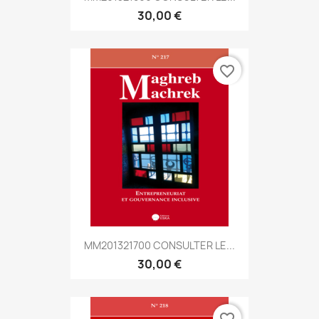
30,00 €
favorite_border
MM201321700 CONSULTER LE...
30,00 €
favorite_border