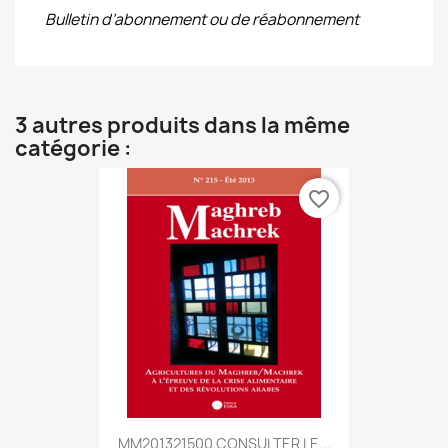
Bulletin d’abonnement ou de réabonnement
3 autres produits dans la même
catégorie :
favorite_border
MM201321500 CONSULTER LE...