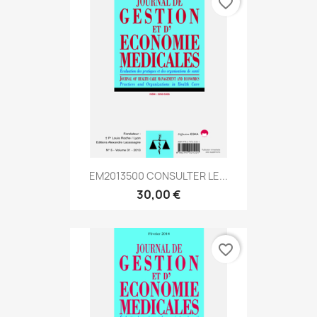
favorite_border
EM2013500 CONSULTER LE...
30,00 €
favorite_border