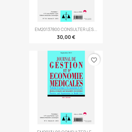
EM20137800 CONSULTER LES...
30,00 €
favorite_border