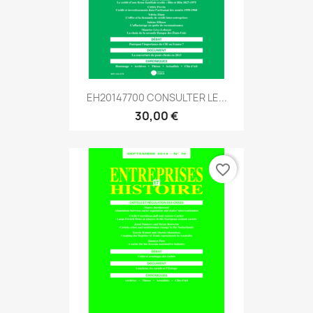
EH20147700 CONSULTER LE...
30,00 €
favorite_border