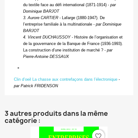
du textile face au défi international (1871-1914) -
par
Dominique B
ARJOT
3. Aurore C
ARTIER
- Lafarge (1880-1947). De
l’entreprise familiale à la multinationale -
par Dominique
B
ARJOT
4. Vincent D
UCHAUSSOY
- Histoire de l’organisation et
de la gouvernance de la Banque de France (1936-1993).
La construction d’une institution de marché ? -
par
Pierre-Antoine D
ESSAUX
Clin d’oeil La chasse aux contrefaçons dans l’électronique
-
par Patrick F
RIDENSON
3 autres produits dans la même
catégorie :
favorite_border