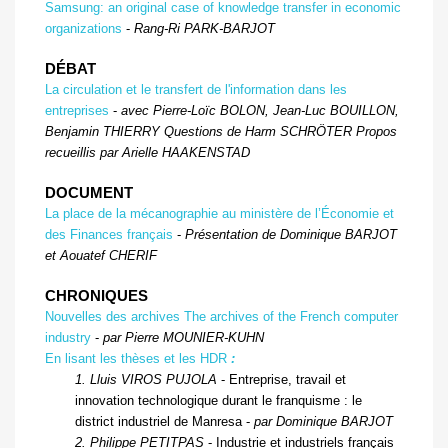
Samsung: an original case of knowledge transfer in economic
organizations
-
Rang-Ri P
ARK
-B
ARJOT
DÉBAT
La circulation et le transfert de l'information dans les
entreprises
-
avec Pierre-Loïc B
OLON
, Jean-Luc B
OUILLON
,
Benjamin T
HIERRY
Questions de Harm S
CHRÖTER
Propos
recueillis par Arielle H
AAKENSTAD
DOCUMENT
La place de la mécanographie au ministère de l’Économie et
des Finances français
-
Présentation de Dominique B
ARJOT
et Aouatef C
HERIF
CHRONIQUES
Nouvelles des archives The archives of the French computer
industry
-
par Pierre M
OUNIER
-K
UHN
En lisant les thèses et les HDR
:
1. Lluis V
IROS
P
UJOLA
- Entreprise, travail et
innovation technologique durant le franquisme : le
district industriel de Manresa -
par Dominique B
ARJOT
2. Philippe P
ETITPAS
- Industrie et industriels français