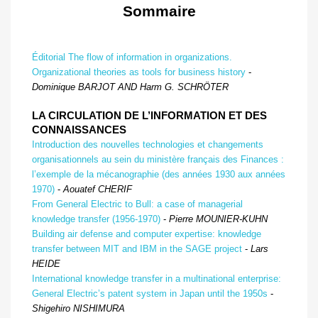
Sommaire
Éditorial The flow of information in organizations.
Organizational theories as tools for business history
-
Dominique B
ARJOT AND
Harm G. S
CHRÖTER
LA CIRCULATION DE L’INFORMATION ET DES
CONNAISSANCES
Introduction des nouvelles technologies et changements
organisationnels au sein du ministère français des Finances :
l’exemple de la mécanographie (des années 1930 aux années
1970)
-
Aouatef C
HERIF
From General Electric to Bull: a case of managerial
knowledge transfer (1956-1970)
-
Pierre M
OUNIER
-K
UHN
Building air defense and computer expertise: knowledge
transfer between MIT and IBM in the SAGE project
-
Lars
H
EIDE
International knowledge transfer in a multinational enterprise:
General Electric’s patent system in Japan until the 1950s
-
Shigehiro N
ISHIMURA