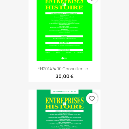
EH20147400 Consulter Le...
30,00 €
favorite_border