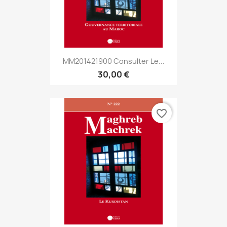
MM201421900 Consulter Le...
30,00 €
favorite_border