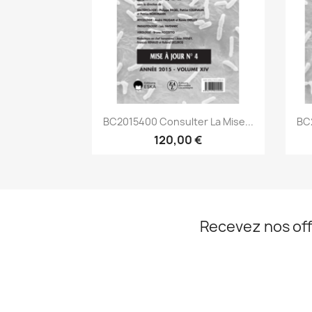
Aperçu rapide

BC2015400 Consulter La Mise...
BC2
120,00 €
Recevez nos off