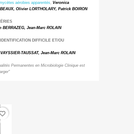
nomycètes aérobies apparentés
,
Veronica
BEAUX, Olivier LORTHOLARY, Patrick BOIRON
TÉRIES
 BERRAZEG, Jean-Marc ROLAIN
IDENTIFICATION DIFFICILE ET/OU
l VAYSSIER-TAUSSAT,
Jean-Marc ROLAIN
lités Permanentes en Microbiologie Clinique est
arger"
vorite_border