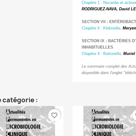
Chapitre 1 : Nocardia et acti
RODRIGUEZ-NAVA, David LE
SECTION VII : ENTÉROBAC
Chapitre 6 : Klebsiella
,
Meryem
SECTION IX : BACTÉRIES D’
INHABITUELLES
Chapitre 9 : Bartonella
,
Murie
Le sommaire complet des Actua
disponible dans l'onglet "téléch
 catégorie :
favorite_border
fa