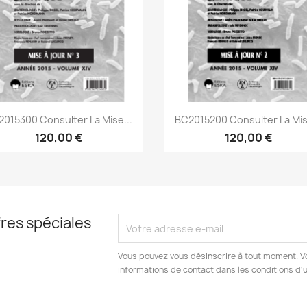
Aperçu rapide
Aperçu rapide


015300 Consulter La Mise...
BC2015200 Consulter La Mis
120,00 €
120,00 €
res spéciales
Vous pouvez vous désinscrire à tout moment. V
informations de contact dans les conditions d'ut