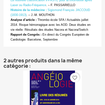
La nouvelle classification x-PASTE pour la thrombose après
Laser ou Radio-Fréquence
. – F. PASSARIELLO
Histoire de la médecine :
Sigismond François JACCOUD
(1830-1913)
. – J.-M. MOUTHON
Analyse d’article :
Thrombo école SFA / Actualités juillet
2014. Risque hémorragique avec les AOD. Deux études en
vie réelle. Résultats des études Nacora et Nacora/Switch
Rapport de Congrès
:
En direct du Congrès Européen de
Cardiologie. Barcelone, Septembre
2 autres produits dans la même
catégorie :
favorite_border