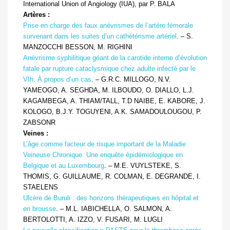
International Union of Angiology (IUA), par P. BALA
Artères :
Prise en charge des faux anévrismes de l’artère fémorale
survenant dans les suites d’un cathétérisme artériel
. – S.
MANZOCCHI BESSON, M. RIGHINI
Anévrisme syphilitique géant de la carotide interne d’évolution
fatale par rupture cataclysmique chez adulte infecté par le
VIh. À propos d’un cas
. – G.R.C. MILLOGO, N.V.
YAMEOGO, A. SEGHDA, M. ILBOUDO, O. DIALLO, L.J.
KAGAMBEGA, A. THIAM/TALL, T.D NAIBE, E. KABORE, J.
KOLOGO, B.J.Y. TOGUYENI, A.K. SAMADOULOUGOU, P.
ZABSONR
Veines :
L’âge comme facteur de risque important de la Maladie
Veineuse Chronique. Une enquête épidémiologique en
Belgique et au Luxembourg
. – M.E. VUYLSTEKE, S.
THOMIS, G. GUILLAUME, R. COLMAN, E. DEGRANDE, I.
STAELENS
Ulcère de Buruli : des horizons thérapeutiques en hôpital et
en brousse
. – M.L. IABICHELLA, O. SALMON, A.
BERTOLOTTI, A. IZZO, V. FUSARI, M. LUGLI