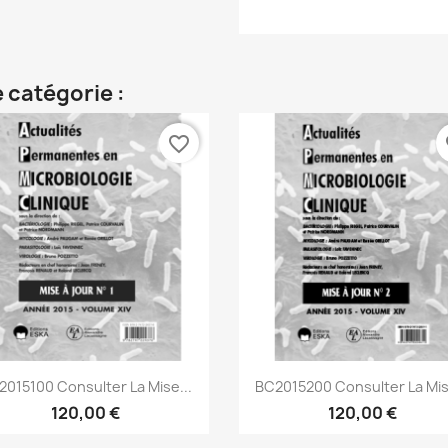
 catégorie :
favorite_border
fa
Aperçu rapide
Aperçu rapide


2015100 Consulter La Mise...
BC2015200 Consulter La Mis
120,00 €
120,00 €