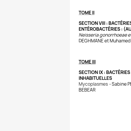
TOME II
SECTION VIII : BACTÉRI
ENTÉROBACTÉRIES : (A
Neisseria gonorrhoeae et
DEGHMANE et Muhamed-
TOME III
SECTION IX : BACTÉRIES
INHABITUELLES
Mycoplasmes
-
Sabine P
BEBEAR