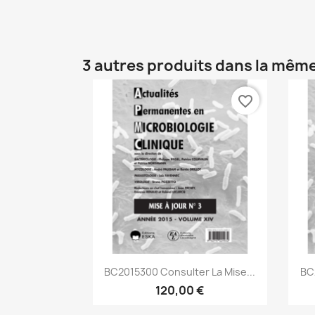
3 autres produits dans la même
favorite_border
Aperçu rapide

BC2015300 Consulter La Mise...
BC
120,00 €