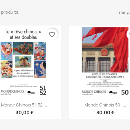
 3 produits.
Trier p
favorite_border
fa
Aperçu rapide
Aperçu rapide


Monde Chinois 51-52 -...
Monde Chinois 50 -...
30,00 €
30,00 €