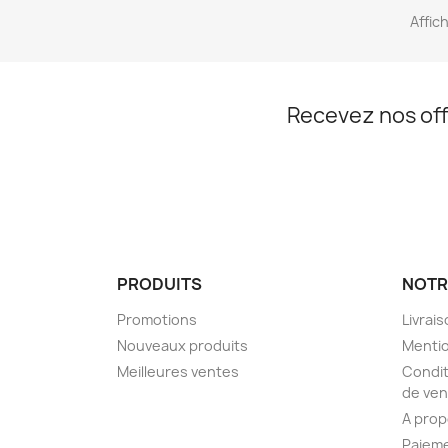
Affich
Recevez nos off
PRODUITS
NOTR
Promotions
Livrai
Nouveaux produits
Mentio
Meilleures ventes
Condit
de ven
A pro
Paieme