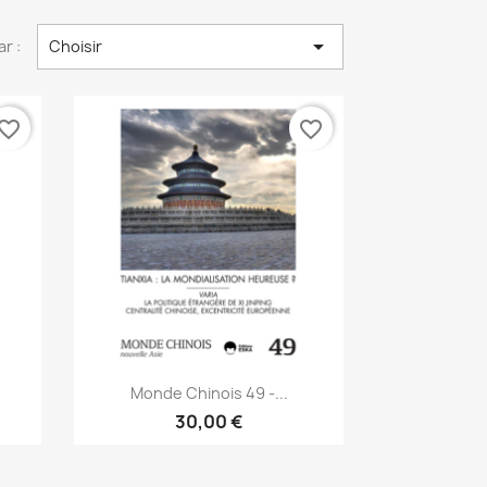

ar :
Choisir
vorite_border
favorite_border
Aperçu rapide

Monde Chinois 49 -...
30,00 €