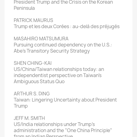
President Trump and the Crisis on the Korean
Peninsula
PATRICK MAURUS
Trump et les deux Corées : au-delà des préjugés
MASAHIRO MATSUMURA
Pursuing continued dependency on the U.S.:
Abe’s Transitory Security Strategy
SHEN CHING-KAI
US/China/Taiwan relationships today: an
independentist perspective on Taiwan’s
Ambiguous Status Quo
ARTHUR S. DING
Taiwan: Lingering Uncertainty about President
Trump
JEFF M. SMITH
US/India relationships under Trump’s
administration and the “One China Principle”
from an Indian Perspective