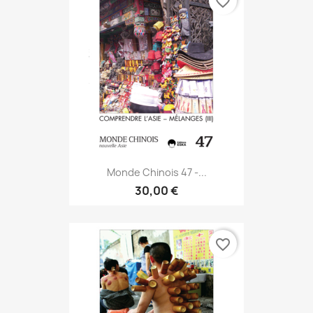
favorite_border
Monde Chinois 47 -...
30,00 €
favorite_border