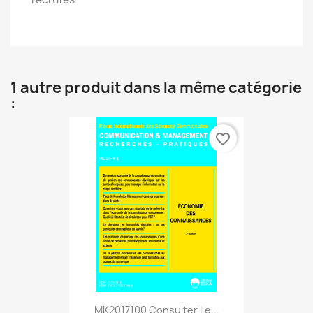
1 autre produit dans la même catégorie
:
favorite_border
MK2017100 Consulter Le...