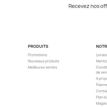
Recevez nos off
PRODUITS
NOTR
Promotions
Livrai
Nouveaux produits
Mentio
Meilleures ventes
Condit
de ven
A pro
Paieme
Conta
Plan d
Magas