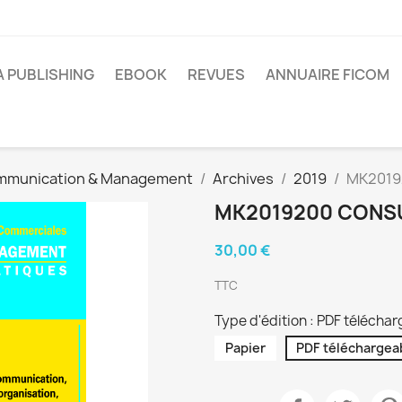
A PUBLISHING
EBOOK
REVUES
ANNUAIRE FICOM
mmunication & Management
Archives
2019
MK20192
MK2019200 CONSU
30,00 €
TTC
Type d'édition : PDF télécha
Papier
PDF téléchargea