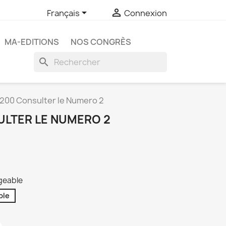


Français
Connexion
MA-EDITIONS
NOS CONGRÈS
search
00 Consulter le Numero 2
LTER LE NUMERO 2
rgeable
ble