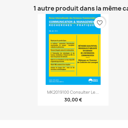
1 autre produit dans la même c
favorite_border
Aperçu rapide

MK2019100 Consulter Le...
30,00 €