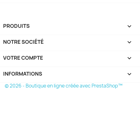
PRODUITS

NOTRE SOCIÉTÉ

VOTRE COMPTE

INFORMATIONS
keyboard_arrow_down
© 2026 - Boutique en ligne créée avec PrestaShop™