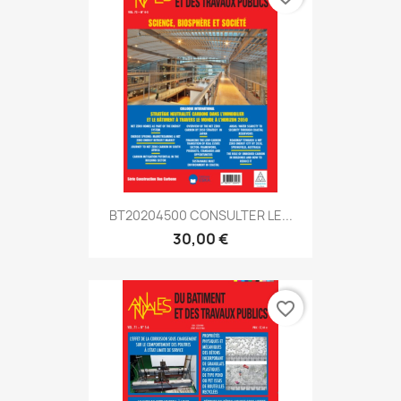
BT20204500 CONSULTER LE...
30,00 €
favorite_border