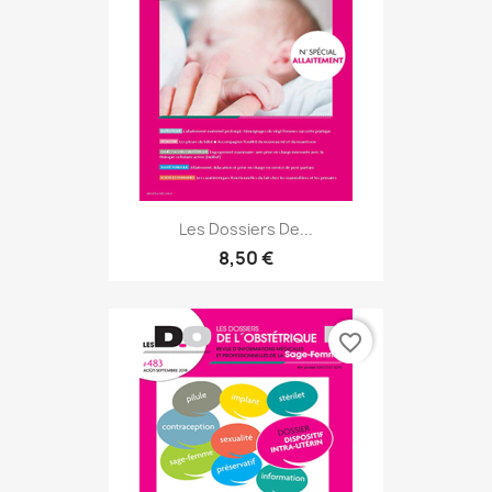
Les Dossiers De...
8,50 €
favorite_border