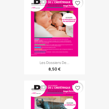
favorite_border
Les Dossiers De...
8,50 €
favorite_border