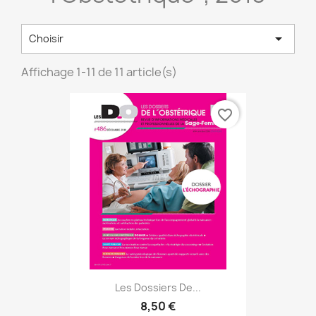

Choisir
Affichage 1-11 de 11 article(s)
favorite_border
Les Dossiers De...
8,50 €