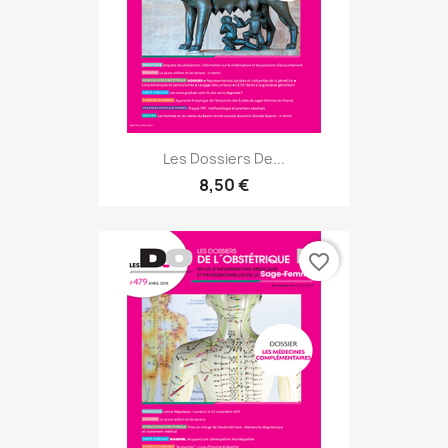
Les Dossiers De...
8,50 €
favorite_border