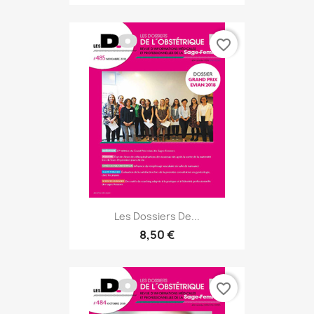
favorite_border
Les Dossiers De...
8,50 €
favorite_border