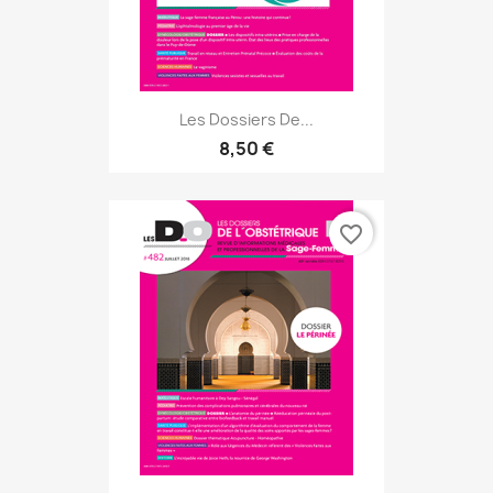
Les Dossiers De...
8,50 €
favorite_border