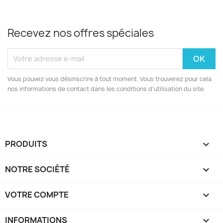
Recevez nos offres spéciales
Vous pouvez vous désinscrire à tout moment. Vous trouverez pour cela
nos informations de contact dans les conditions d'utilisation du site.
PRODUITS

NOTRE SOCIÉTÉ

VOTRE COMPTE

INFORMATIONS
keyboard_arrow_down