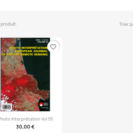
 1 produit.
Trier p
favorite_border
Aperçu rapide

hoto Interprétation Vol 55
30,00 €