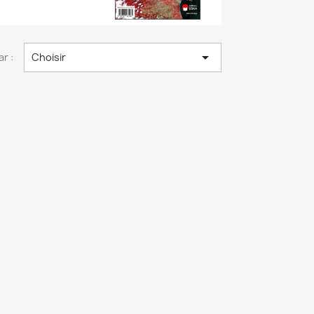

ar :
Choisir