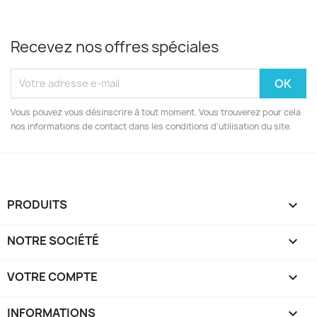
Recevez nos offres spéciales
Vous pouvez vous désinscrire à tout moment. Vous trouverez pour cela
nos informations de contact dans les conditions d'utilisation du site.
PRODUITS

NOTRE SOCIÉTÉ

VOTRE COMPTE

INFORMATIONS
keyboard_arrow_down