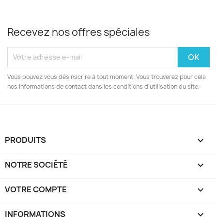
Recevez nos offres spéciales
Vous pouvez vous désinscrire à tout moment. Vous trouverez pour cela
nos informations de contact dans les conditions d'utilisation du site.
PRODUITS

NOTRE SOCIÉTÉ

VOTRE COMPTE

INFORMATIONS
keyboard_arrow_down