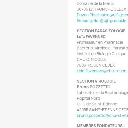
Domaine de la Merci
38706 LA TRONCHE CEDEX
Doyen.Pharmacie@ujf-gren
Renee.grillot@ujf-grenoble.
SECTION PARASITOLOGIE
Loïc FAVENNEC
Professeur en Pharmacie
Bactério, Virologie, Parasi
Institut de Biologie Clinique
CHU C. NICOLLE
76031 ROUEN CEDEX
Loic.Favennec@chu-rouen.
SECTION VIROLOGIE
Bruno POZZETTO
Laboratoire de Bactériolog
Hôpital Nord
CHU de Saint-Etienne
42055 SAINT-ETIENNE CED
bruno.pozzetto@chu-st-eti
MEMBRES FONDATEURS :