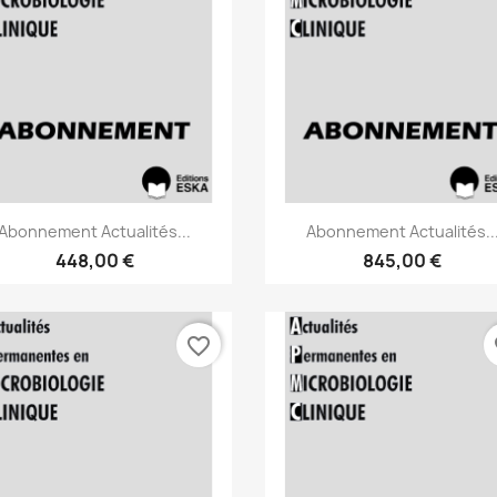
Aperçu rapide
Aperçu rapide


Abonnement Actualités...
Abonnement Actualités..
448,00 €
845,00 €
favorite_border
fa