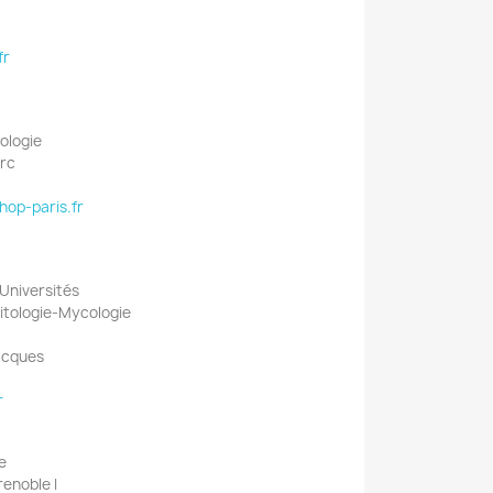
fr
ologie
lerc
op-paris.fr
Universités
sitologie-Mycologie
Jacques
r
e
renoble I