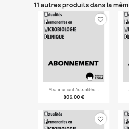
11 autres produits dans la mêm
favorite_border
Aperçu rapide

Abonnement Actualités...
806,00 €
favorite_border