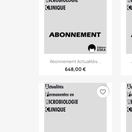
Aperçu rapide

Abonnement Actualités...
648,00 €
favorite_border