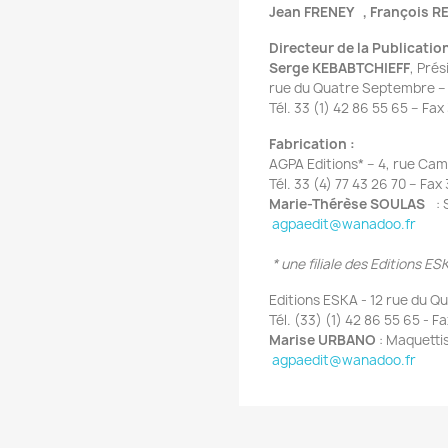
Jean FRENEY , François 
Directeur de la Publicatio
Serge KEBABTCHIEFF
, Pré
rue du Quatre Septembre – 
Tél. 33 (1) 42 86 55 65 – Fax
Fabrication :
AGPA Editions* – 4, rue Ca
Tél. 33 (4) 77 43 26 70 – Fax 
Marie-Thérèse SOULAS
:
agpaedit@wanadoo.fr
* une filiale des Editions 
Editions ESKA - 12 rue du Q
Tél. (33) (1) 42 86 55 65 - F
Marise URBANO
: Maquetti
agpaedit@wanadoo.fr