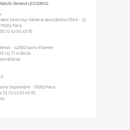
RENAUD,
Roland LECLERCQ
n
:
sident Directeur Général des Editions ESKA – 12,
75002 Paris
 33 (1) 42 60 43 35
mélinat – 42000 Saint-Etienne
33 (4) 77 41 85 04
 Secrétariat
ESKA
uatre Septembre - 75002 Paris
ax 33 (1) 42 60 45 35
ste