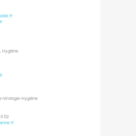
oble.fr
fr
to, Hygiène
fr
ie-Virologie-Hygiène
EX 02
enne.fr