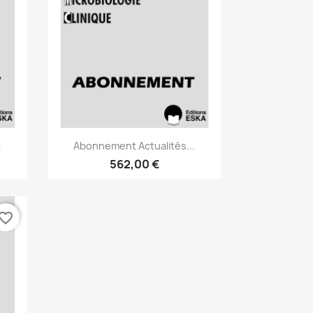
Aperçu rapide

.
Abonnement Actualités...
562,00 €
vorite_border