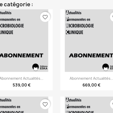
e catégorie :
favorite_border
fa
Aperçu rapide
Aperçu rapide


Abonnement Actualités...
Abonnement Actualités..
539,00 €
669,00 €
favorite_border
fa