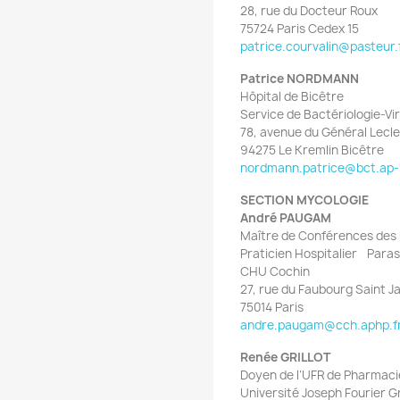
28, rue du Docteur Roux
75724 Paris Cedex 15
patrice.courvalin@pasteur.
Patrice NORDMANN
Hôpital de Bicêtre
Service de Bactériologie-Vir
78, avenue du Général Lec
94275 Le Kremlin Bicêtre
nordmann.patrice@bct.ap-h
SECTION MYCOLOGIE
André PAUGAM
Maître de Conférences des 
Praticien Hospitalier Para
CHU Cochin
27, rue du Faubourg Saint 
75014 Paris
andre.paugam@cch.aphp.f
Renée GRILLOT
Doyen de l’UFR de Pharmaci
Université Joseph Fourier G