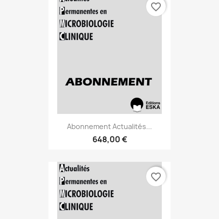
favorite_border
Abonnement Actualités...
648,00 €
favorite_border