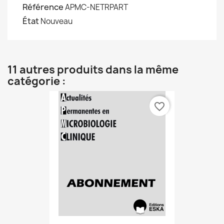
Référence
APMC-NETRPART
État
Nouveau
11 autres produits dans la même
catégorie :
favorite_border