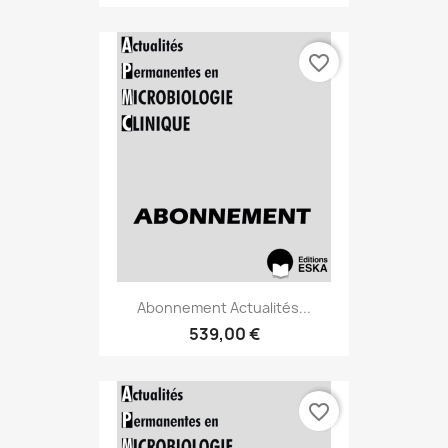
favorite_border
Abonnement Actualités...
539,00 €
favorite_border