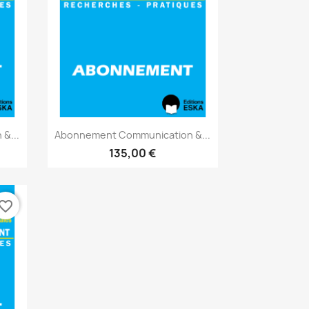
Aperçu rapide

&...
Abonnement Communication &...
135,00 €
vorite_border