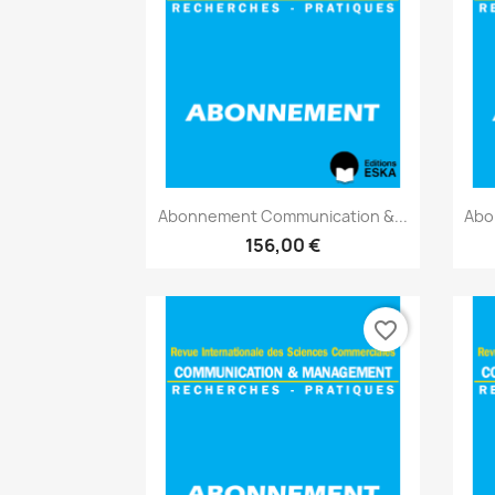
Aperçu rapide

Abonnement Communication &...
Abo
156,00 €
favorite_border