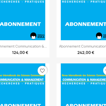
Aperçu rapide
Aperçu rapide


nnement Communication &...
Abonnement Communication 
124,00 €
242,00 €
favorite_border
fa