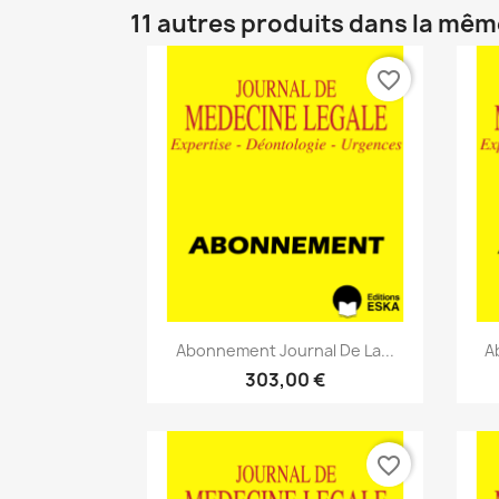
11 autres produits dans la mêm
favorite_border
Aperçu rapide

Abonnement Journal De La...
A
303,00 €
favorite_border