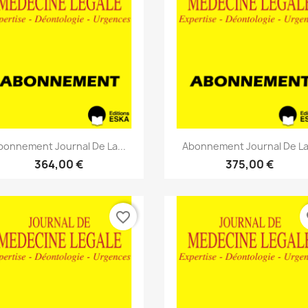
Aperçu rapide
Aperçu rapide


bonnement Journal De La...
Abonnement Journal De La.
364,00 €
375,00 €
favorite_border
fa