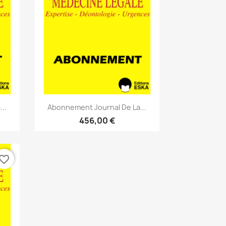
Aperçu rapide

..
Abonnement Journal De La...
456,00 €
vorite_border