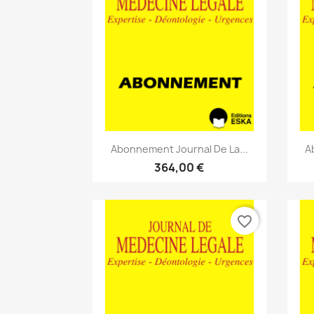
Aperçu rapide

Abonnement Journal De La...
A
364,00 €
favorite_border