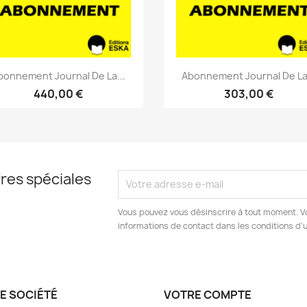
Aperçu rapide
Aperçu rapide


bonnement Journal De La...
Abonnement Journal De La.
440,00 €
303,00 €
res spéciales
Vous pouvez vous désinscrire à tout moment. V
informations de contact dans les conditions d'ut
E SOCIÉTÉ
VOTRE COMPTE