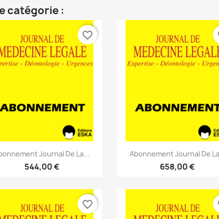
e catégorie :
favorite_border
fa
Aperçu rapide
Aperçu rapide


bonnement Journal De La...
Abonnement Journal De La.
544,00 €
658,00 €
favorite_border
fa