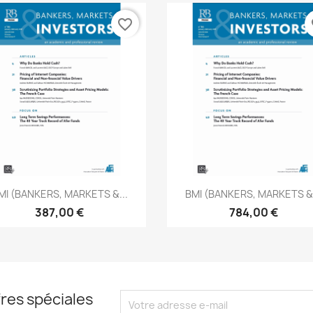
favorite_border
fa
Aperçu rapide
Aperçu rapide


MI (BANKERS, MARKETS &...
BMI (BANKERS, MARKETS &.
387,00 €
784,00 €
res spéciales