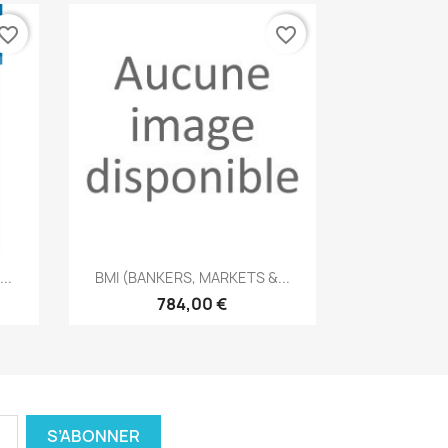
vorite_border
favorite_border
Aperçu rapide

..
BMI (BANKERS, MARKETS &...
784,00 €