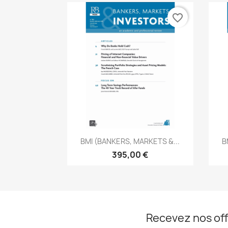
favorite_border
Aperçu rapide

BMI (BANKERS, MARKETS &...
B
395,00 €
Recevez nos off