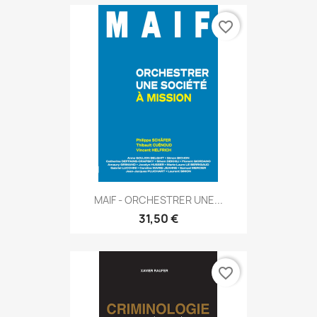
favorite_border
MAIF - ORCHESTRER UNE...
31,50 €
favorite_border