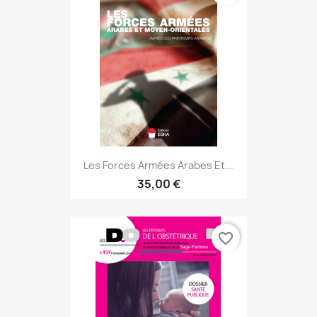
Les Forces Armées Arabes Et...
35,00 €
favorite_border