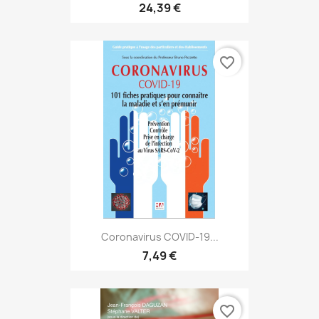
24,39 €
favorite_border
Coronavirus COVID-19...
7,49 €
favorite_border