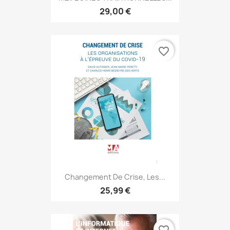
29,00 €
favorite_border
Changement De Crise, Les...
25,99 €
favorite_border