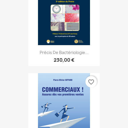
Précis De Bactériologie...
230,00 €
favorite_border