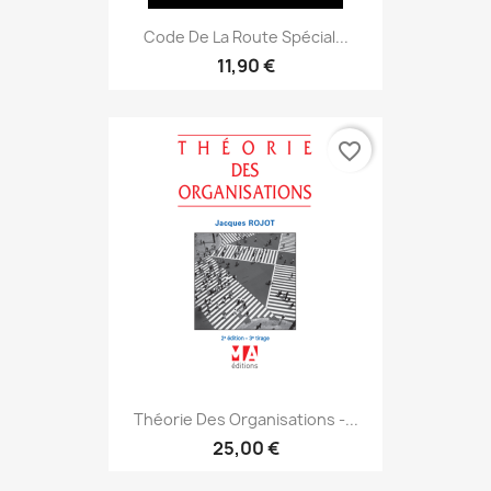
Code De La Route Spécial...
11,90 €
favorite_border
Théorie Des Organisations -...
25,00 €