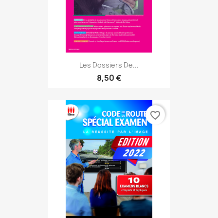
Les Dossiers De...
8,50 €
favorite_border