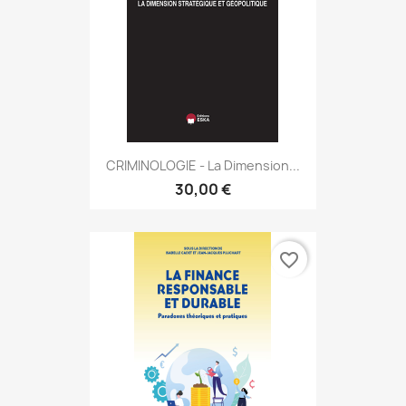
CRIMINOLOGIE - La Dimension...
30,00 €
favorite_border