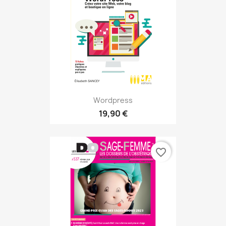
Wordpress
19,90 €
favorite_border