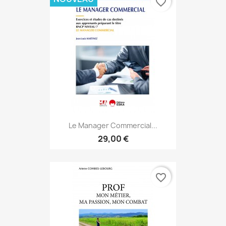
favorite_border
Le Manager Commercial...
29,00 €
favorite_border