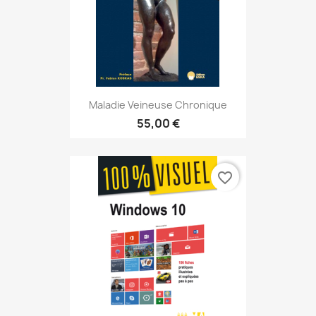
Maladie Veineuse Chronique
55,00 €
favorite_border