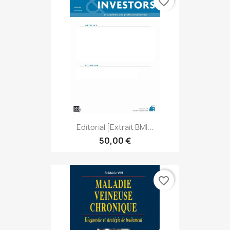
favorite_border
Editorial [extrait BMI...
50,00 €
favorite_border