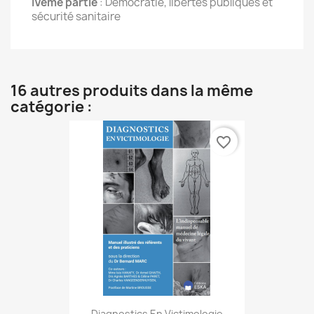
IVème partie
: Démocratie, libertés publiques et
sécurité sanitaire
16 autres produits dans la même
catégorie :
favorite_border
Diagnostics En Victimologie