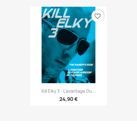
favorite_border
Kill Elky 3 - L'avantage Du...
24,90 €