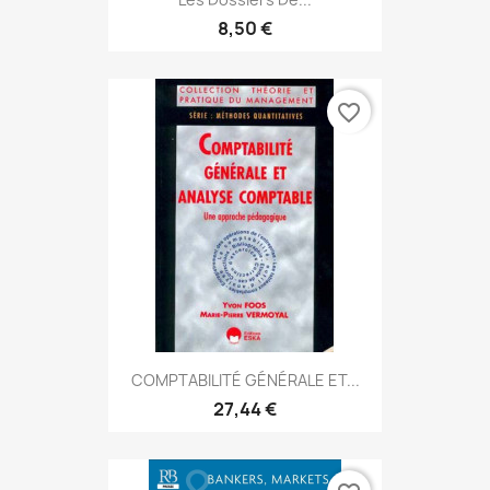
8,50 €
favorite_border
COMPTABILITÉ GÉNÉRALE ET...
27,44 €