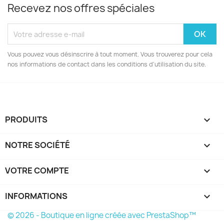
Recevez nos offres spéciales
Vous pouvez vous désinscrire à tout moment. Vous trouverez pour cela
nos informations de contact dans les conditions d'utilisation du site.
PRODUITS

NOTRE SOCIÉTÉ

VOTRE COMPTE

INFORMATIONS
keyboard_arrow_down
© 2026 - Boutique en ligne créée avec PrestaShop™