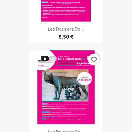
Les Dossiers De...
8,50 €
favorite_border
Les Dossiers De...