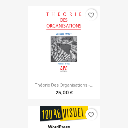
favorite_border
Théorie Des Organisations -...
25,00 €
favorite_border