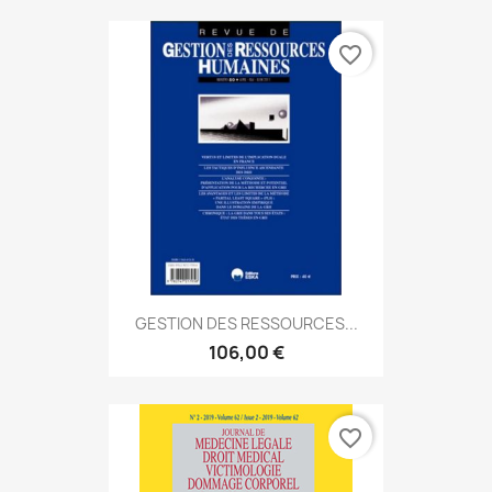
favorite_border
GESTION DES RESSOURCES...
106,00 €
favorite_border