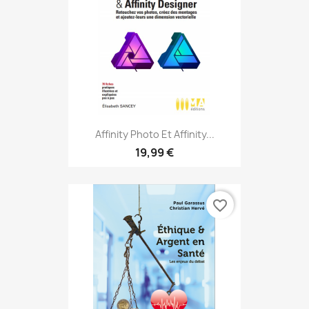
Affinity Photo Et Affinity...
19,99 €
favorite_border