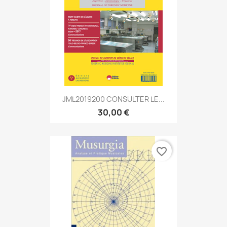
JML2019200 CONSULTER LE...
30,00 €
favorite_border