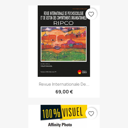
favorite_border
Revue Internationale De...
69,00 €
favorite_border