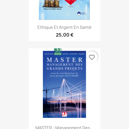
Ethique Et Argent En Santé
25,00 €
favorite_border
MASTER - Management Des...