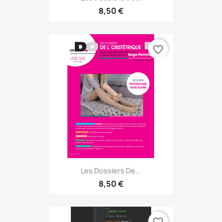
8,50 €
favorite_border
Les Dossiers De...
8,50 €