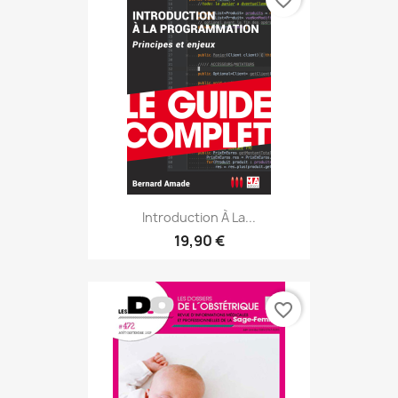
favorite_border
Introduction À La...
19,90 €
favorite_border