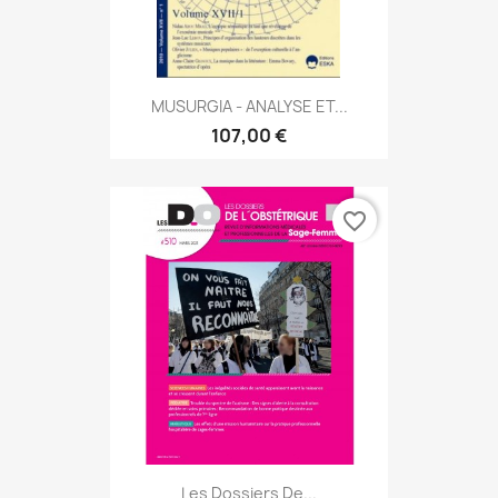
MUSURGIA - ANALYSE ET...
107,00 €
favorite_border
Les Dossiers De...