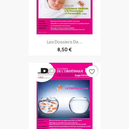
Les Dossiers De...
8,50 €
favorite_border