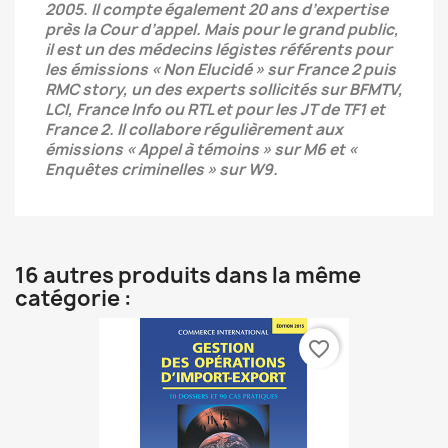
2005. Il compte également 20 ans d’expertise
près la
Cour d’appel. Mais pour le grand public,
il est un des médecins légistes référents pour
les émissions
« Non Elucidé » sur France 2 puis
RMC story, un des experts sollicités sur BFMTV,
LCI, France
Info ou RTL et pour les JT de TF1 et
France 2. Il collabore régulièrement aux
émissions « Appel à
témoins » sur M6 et «
Enquêtes criminelles » sur W9.
16 autres produits dans la même
catégorie :
favorite_border