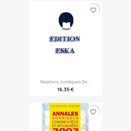
favorite_border
Relations Juridiques De...
16,35 €
favorite_border