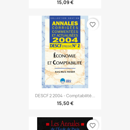
15,09 €
favorite_border
DESCF 2 2004 - Comptabilité...
15,50 €
favorite_border