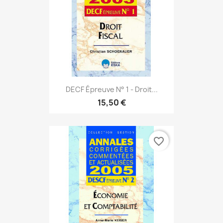
DECF Épreuve N° 1 - Droit...
15,50 €
favorite_border