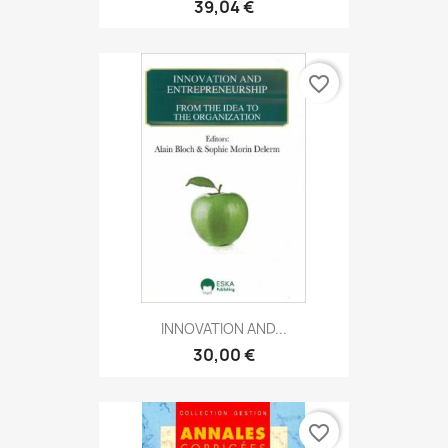
39,04 €
favorite_border
INNOVATION AND...
30,00 €
favorite_border