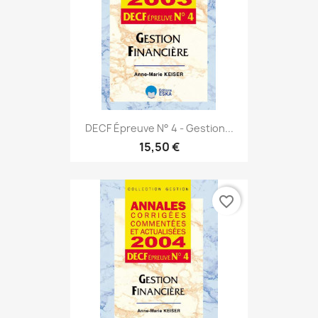
DECF Épreuve N° 4 - Gestion...
15,50 €
favorite_border