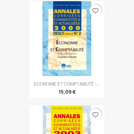
favorite_border
ECONOMIE ET COMPTABILITÉ -...
15,09 €
favorite_border