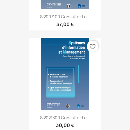
SI2007100 Consulter Le...
37,00 €
favorite_border
SI2021300 Consulter Le...
30,00 €