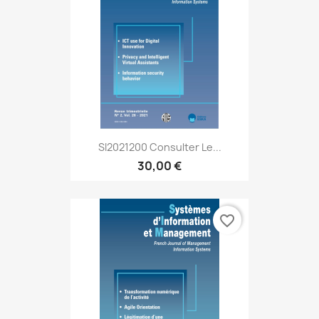
SI2021200 Consulter Le...
30,00 €
favorite_border