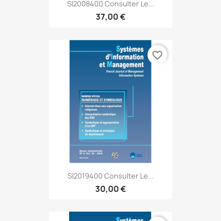
SI2008400 Consulter Le...
37,00 €
favorite_border
SI2019400 Consulter Le...
30,00 €