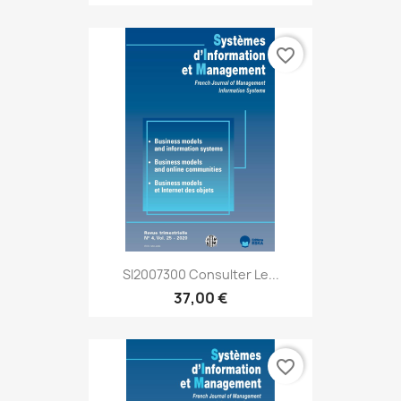
favorite_border
SI2007300 Consulter Le...
37,00 €
favorite_border