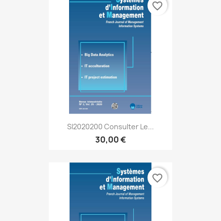
favorite_border
SI2020200 Consulter Le...
30,00 €
favorite_border