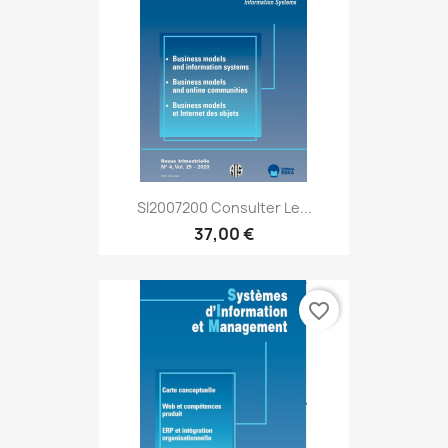
SI2007200 Consulter Le...
37,00 €
favorite_border