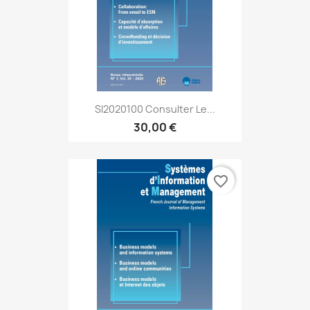
SI2020100 Consulter Le...
30,00 €
favorite_border