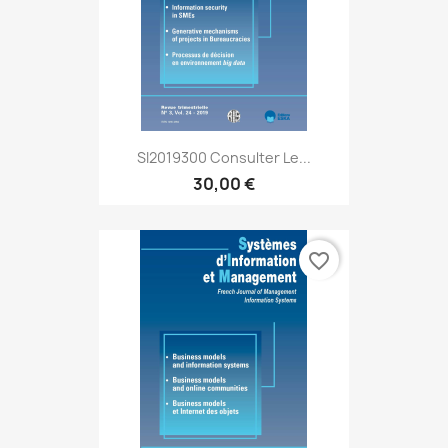
SI2019300 Consulter Le...
30,00 €
favorite_border