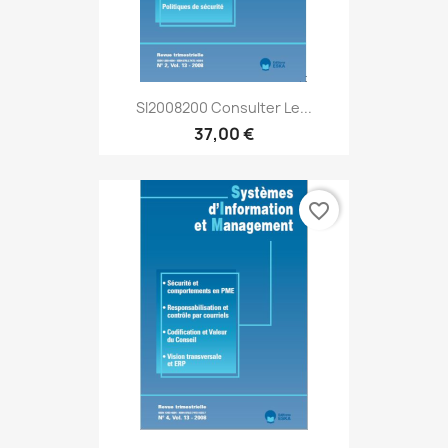
SI2008200 Consulter Le...
37,00 €
favorite_border