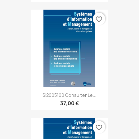
favorite_border
SI2005100 Consulter Le...
37,00 €
favorite_border