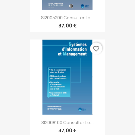
SI2005200 Consulter Le...
37,00 €
favorite_border
SI2008100 Consulter Le...
37,00 €