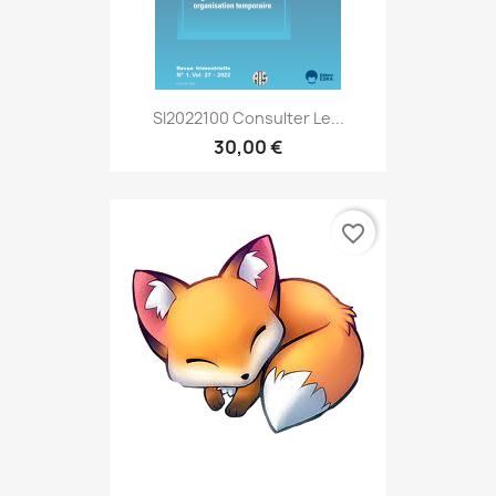
SI2022100 Consulter Le...
30,00 €
favorite_border