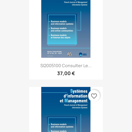
SI2005100 Consulter Le...
37,00 €
favorite_border