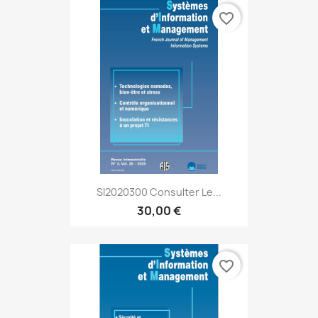
favorite_border
SI2020300 Consulter Le...
30,00 €
favorite_border