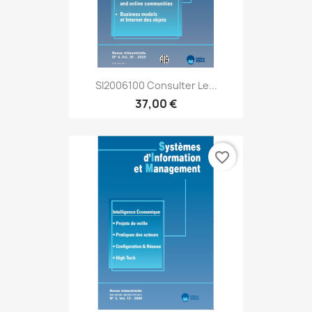
SI2006100 Consulter Le...
37,00 €
favorite_border