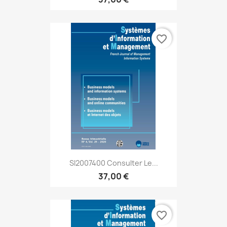
favorite_border
SI2007400 Consulter Le...
37,00 €
favorite_border