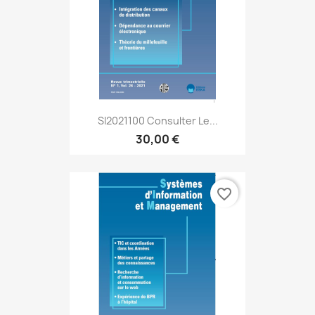
SI2021100 Consulter Le...
30,00 €
favorite_border