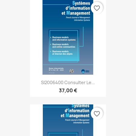
favorite_border
SI2006400 Consulter Le...
37,00 €
favorite_border