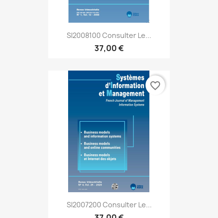
SI2008100 Consulter Le...
37,00 €
favorite_border
SI2007200 Consulter Le...
37,00 €