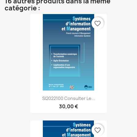
16 autres produits dans la même
catégorie :
favorite_border
SI2022100 Consulter Le...
30,00 €
favorite_border