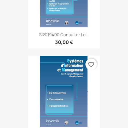
SI2019400 Consulter Le...
30,00 €
favorite_border