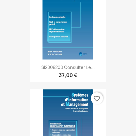
SI2008200 Consulter Le...
37,00 €
favorite_border