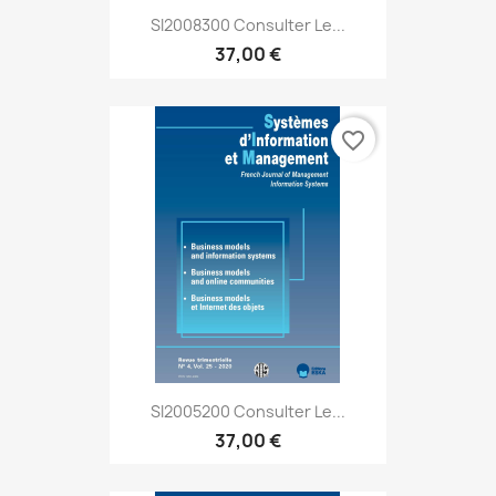
SI2008300 Consulter Le...
37,00 €
favorite_border
SI2005200 Consulter Le...
37,00 €