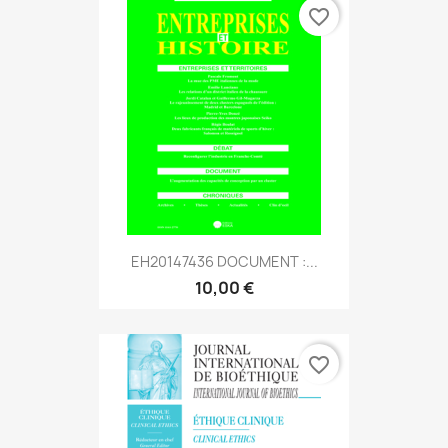
favorite_border
EH20147436 DOCUMENT :...
10,00 €
favorite_border