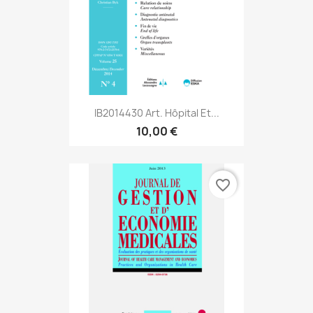
IB2014430 Art. Hôpital Et...
10,00 €
favorite_border