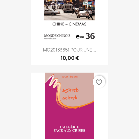
MC20133651 POUR UNE...
10,00 €
favorite_border