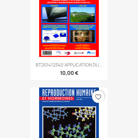
BT201412340 APPLICATION DU...
10,00 €
favorite_border