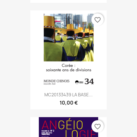
favorite_border
MC20133439 LA BASE...
10,00 €
favorite_border