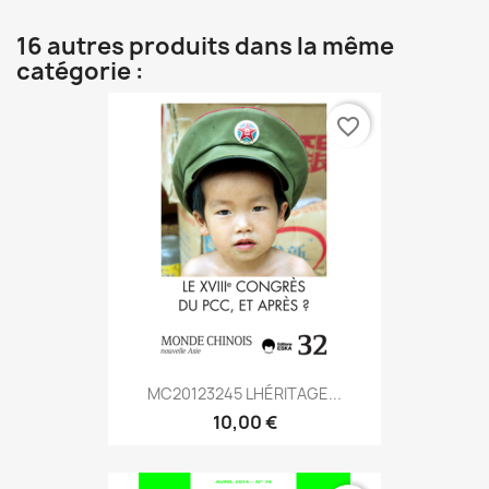
16 autres produits dans la même
catégorie :
favorite_border
MC20123245 LHÉRITAGE...
10,00 €