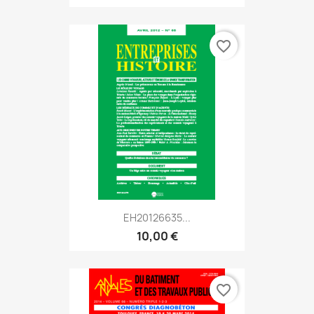
favorite_border
EH20126635...
10,00 €
favorite_border