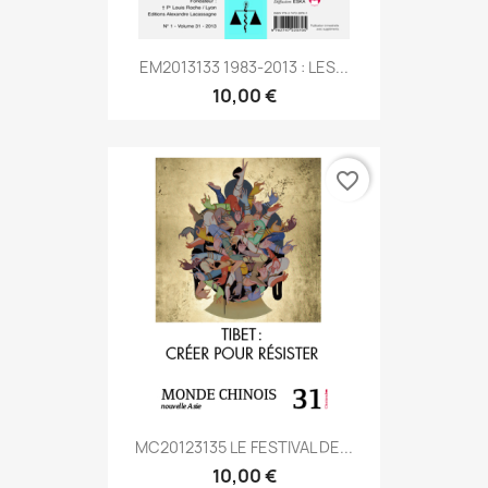
EM2013133 1983-2013 : LES...
10,00 €
favorite_border
MC20123135 LE FESTIVAL DE...
10,00 €