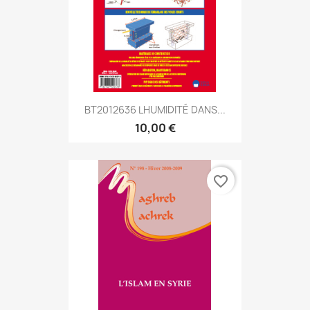
BT2012636 LHUMIDITÉ DANS...
10,00 €
favorite_border