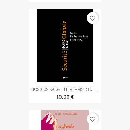
favorite_border
SG2013252634 ENTREPRISES DE...
10,00 €
favorite_border