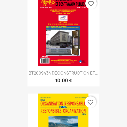
favorite_border
BT2009434 DÉCONSTRUCTION ET...
10,00 €
favorite_border