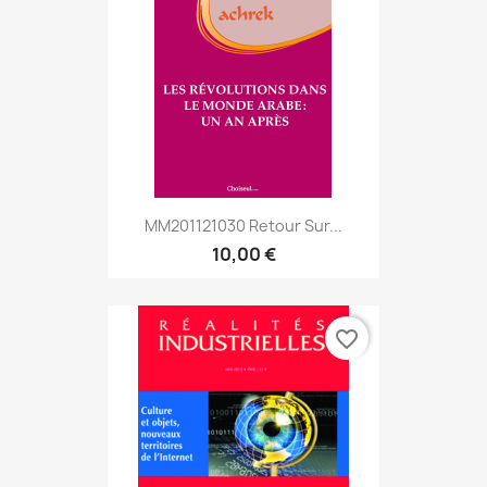
MM201121030 Retour Sur...
10,00 €
favorite_border