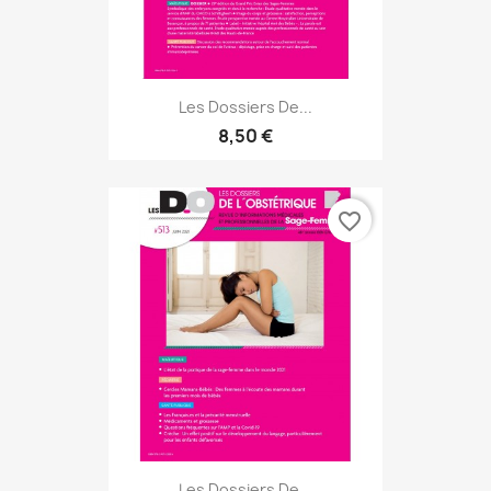
Les Dossiers De...
8,50 €
favorite_border
Les Dossiers De...