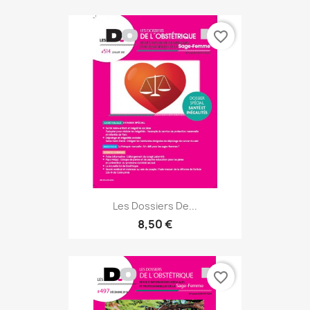
favorite_border
Les Dossiers De...
8,50 €
favorite_border