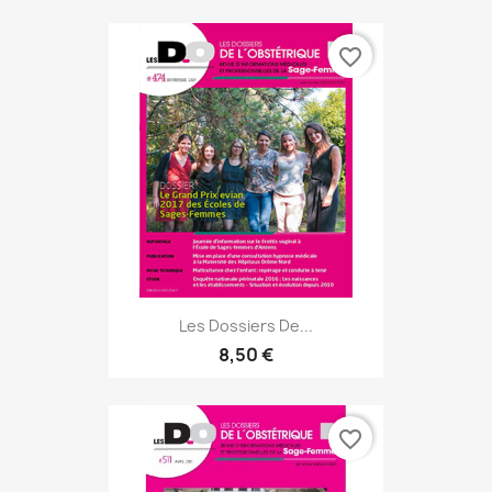
favorite_border
Les Dossiers De...
8,50 €
favorite_border