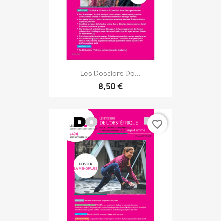
Les Dossiers De...
8,50 €
favorite_border