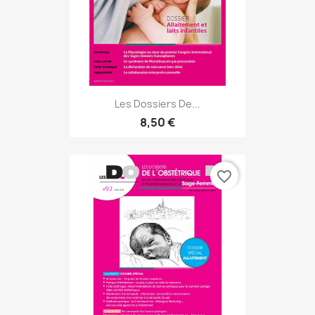
Les Dossiers De...
8,50 €
favorite_border