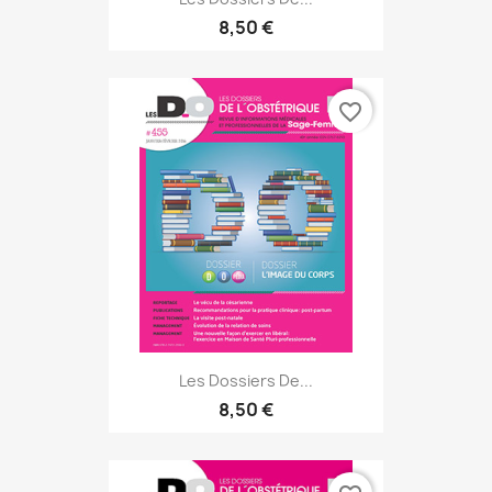
8,50 €
favorite_border
Les Dossiers De...
8,50 €