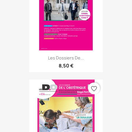
Les Dossiers De...
8,50 €
favorite_border