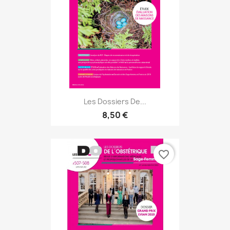
Les Dossiers De...
8,50 €
favorite_border