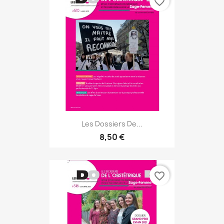
favorite_border
Les Dossiers De...
8,50 €
favorite_border