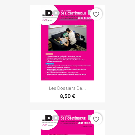
favorite_border
Les Dossiers De...
8,50 €
favorite_border