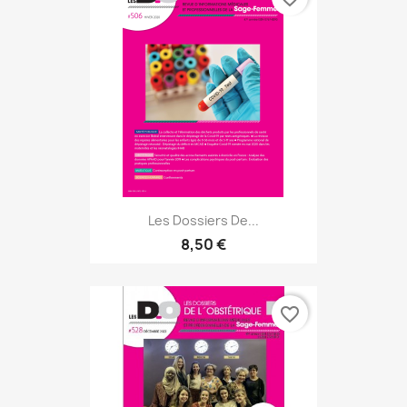
Les Dossiers De...
8,50 €
favorite_border