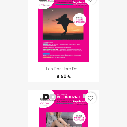
Les Dossiers De...
8,50 €
favorite_border