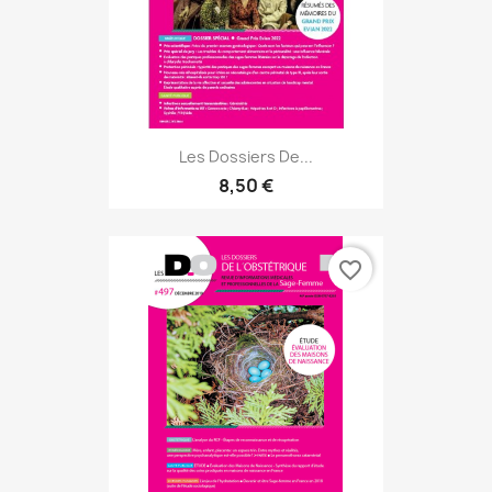
Les Dossiers De...
8,50 €
favorite_border