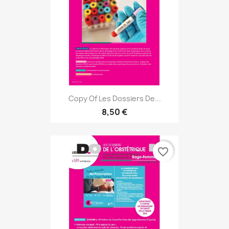
Copy Of Les Dossiers De...
8,50 €
favorite_border