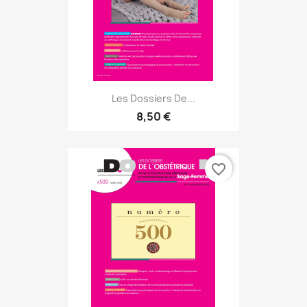
Les Dossiers De...
8,50 €
favorite_border