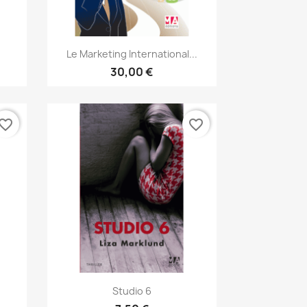
Aperçu rapide

Le Marketing International...
30,00 €
vorite_border
favorite_border
Aperçu rapide

Studio 6