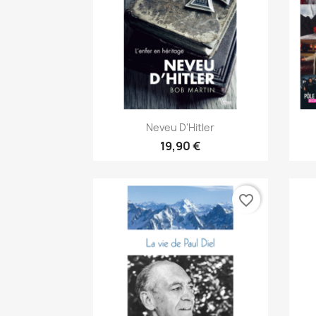
Aperçu rapide

Neveu D'Hitler
19,90 €
favorite_border