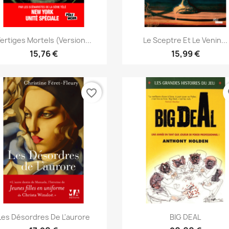
Aperçu rapide
Aperçu rapide


ertiges Mortels (version...
Le Sceptre Et Le Venin...
15,76 €
15,99 €
favorite_border
fa
Aperçu rapide
Aperçu rapide


Les Désordres De L'aurore
BIG DEAL