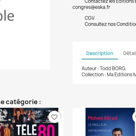
Contactez les Editions
congres@eska.fr
CGV
Consultez nos Conditio
Description
Détai
Auteur : Todd BORG,
Collection : Ma Editions
e catégorie :
favorite_border
fa