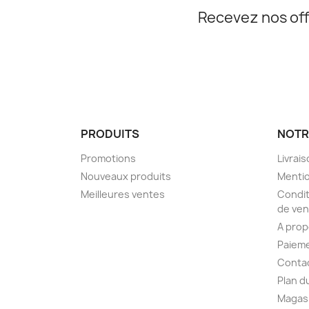
Recevez nos off
PRODUITS
NOTR
Promotions
Livrai
Nouveaux produits
Mentio
Meilleures ventes
Condit
de ven
A pro
Paieme
Conta
Plan d
Magas