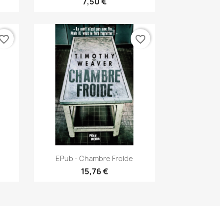
7,50 €
vorite_border
favorite_border
Aperçu rapide

EPub - Chambre Froide
15,76 €