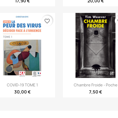
17,90 €
20,00 €
favorite_border
fa
Aperçu rapide
Aperçu rapide


COVID-19 TOME 1
Chambre Froide - Poche
30,00 €
7,50 €