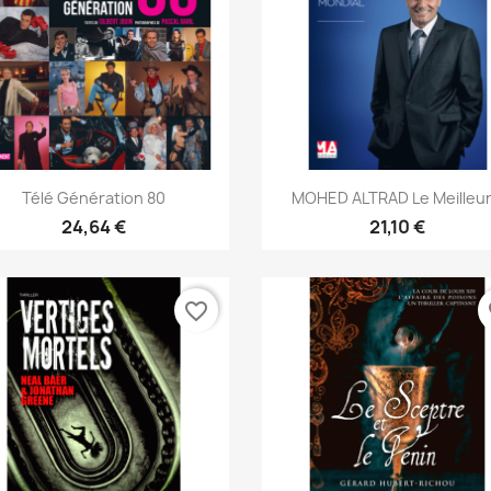
Aperçu rapide
Aperçu rapide


Télé Génération 80
MOHED ALTRAD Le Meilleur.
24,64 €
21,10 €
favorite_border
fa