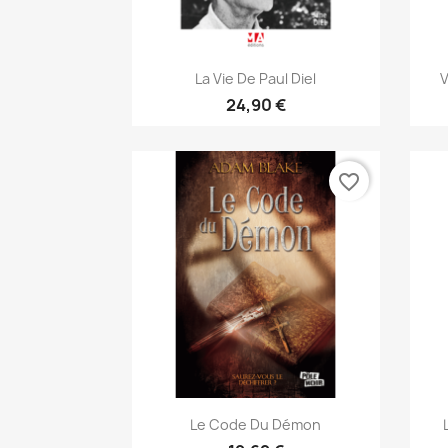
Aperçu rapide

La Vie De Paul Diel
V
24,90 €
favorite_border
Aperçu rapide

Le Code Du Démon