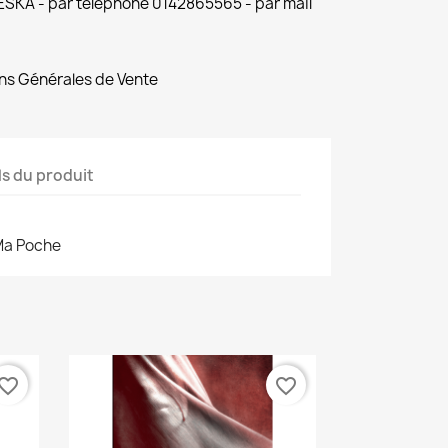
 ESKA - par téléphone 0142865565 - par mail
ns Générales de Vente
ls du produit
 Ma Poche
vorite_border
favorite_border