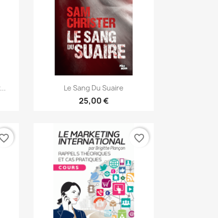
Aperçu rapide

..
Le Sang Du Suaire
25,00 €
vorite_border
favorite_border