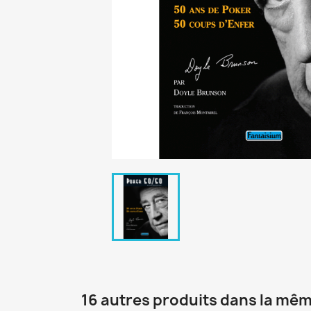
16 autres produits dans la mêm