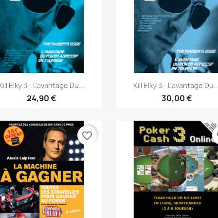
Aperçu rapide
Aperçu rapide


Kill Elky 3 - L'avantage Du...
Kill Elky 3 - L'avantage Du..
24,90 €
30,00 €
favorite_border
fa