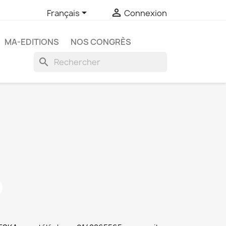


Français
Connexion
MA-EDITIONS
NOS CONGRÈS
search