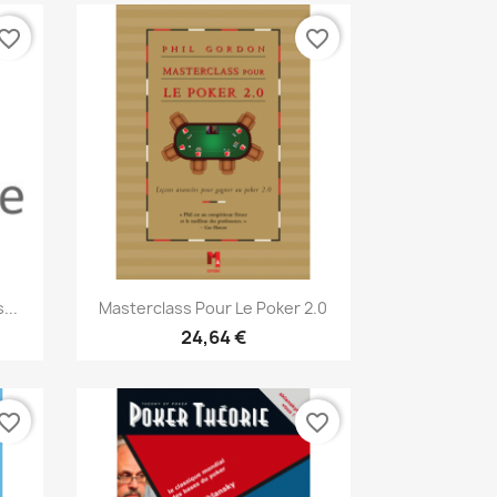
vorite_border
favorite_border
Aperçu rapide

...
Masterclass Pour Le Poker 2.0
24,64 €
vorite_border
favorite_border