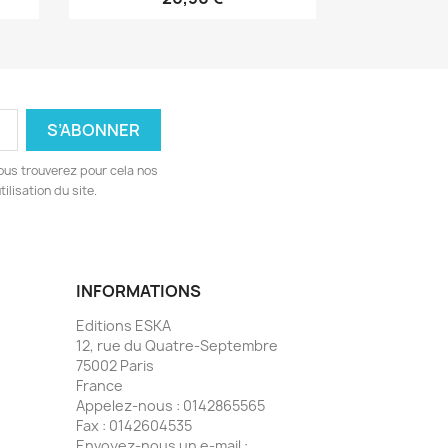
ous trouverez pour cela nos
ilisation du site.
INFORMATIONS
Editions ESKA
12, rue du Quatre-Septembre
75002 Paris
France
Appelez-nous :
0142865565
Fax :
0142604535
Envoyez-nous un e-mail :