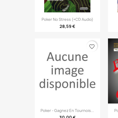
Aperçu rapide

Poker No Stress (+CD Audio)
28,59 €
favorite_border
Aperçu rapide

Poker - Gagnez En Tournois...
Po
30,00 €