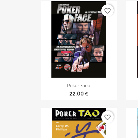
favorite_border
Aperçu rapide

Poker Face
22,00 €
favorite_border