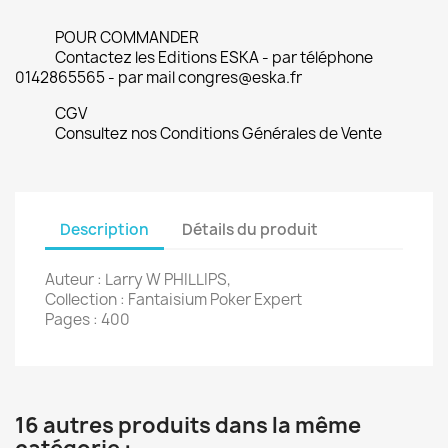
POUR COMMANDER
Contactez les Editions ESKA - par téléphone
0142865565 - par mail congres@eska.fr
CGV
Consultez nos Conditions Générales de Vente
Description
Détails du produit
Auteur : Larry W PHILLIPS,
Collection : Fantaisium Poker Expert
Pages : 400
16 autres produits dans la même