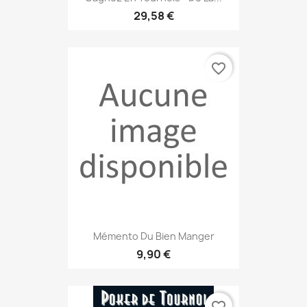
29,58 €
favorite_border
Mémento Du Bien Manger
9,90 €