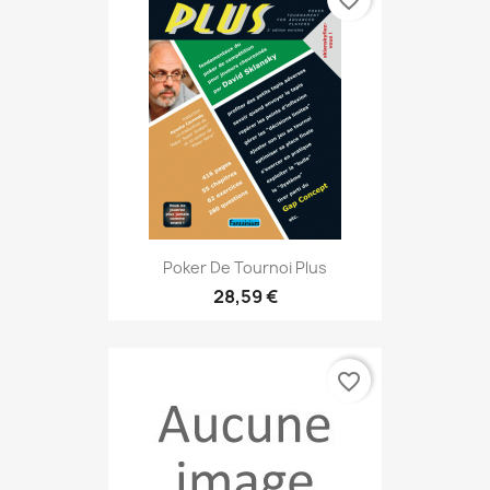
favorite_border
Poker De Tournoi Plus
28,59 €
favorite_border