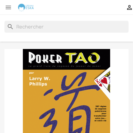


search