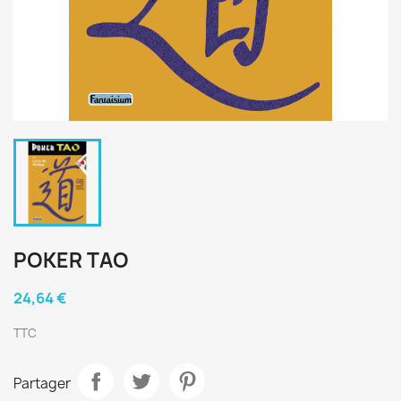
POKER TAO
24,64 €
TTC
Partager