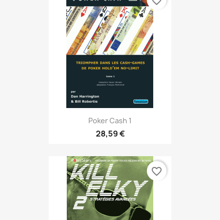
favorite_border
Poker Cash 1
28,59 €
favorite_border