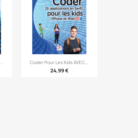
Aperçu rapide

..
Coder Pour Les Kids AVEC...
24,99 €