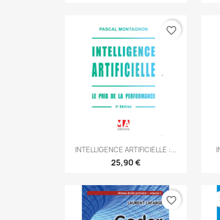
favorite_border
Aperçu rapide

INTELLIGENCE ARTIFICIELLE :...
I
25,90 €
favorite_border