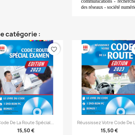
communications - recherche
des réseaux - société numériqu
e catégorie :
favorite_border
fa
Aperçu rapide
Aperçu rapide


ode De La Route Spécial...
Réussissez Votre Code De La
15,50 €
15,50 €