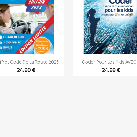
Aperçu rapide
Aperçu rapide


ffret Code De La Route 2023
Coder Pour Les Kids AVEC.
24,90 €
24,99 €