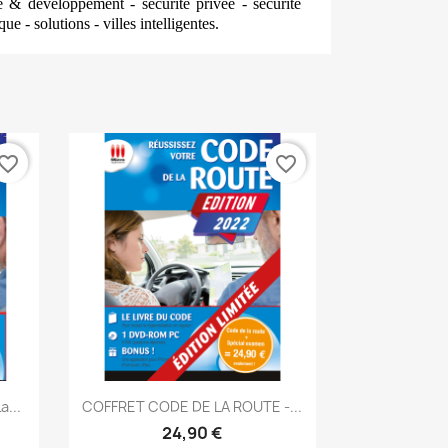
 & développement - sécurité privée - sécurité
e - solutions - villes intelligentes.
vorite_border
favorite_border
Aperçu rapide

...
COFFRET CODE DE LA ROUTE -...
24,90 €