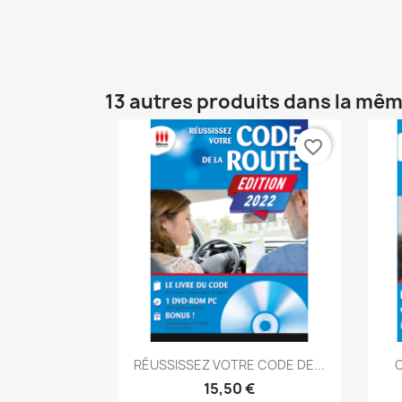
13 autres produits dans la mêm
favorite_border
Aperçu rapide

RÉUSSISSEZ VOTRE CODE DE...
C
15,50 €