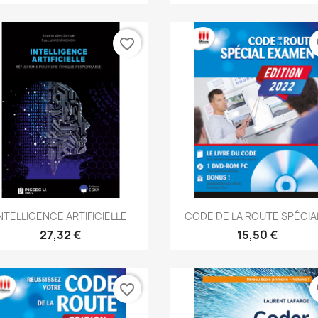
favorite_border
fa
Aperçu rapide
Aperçu rapide


NTELLIGENCE ARTIFICIELLE
CODE DE LA ROUTE SPÉCIAL
27,32 €
15,50 €
favorite_border
fa