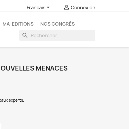


Français
Connexion
MA-EDITIONS
NOS CONGRÈS
search
NOUVELLES MENACES
paux experts.