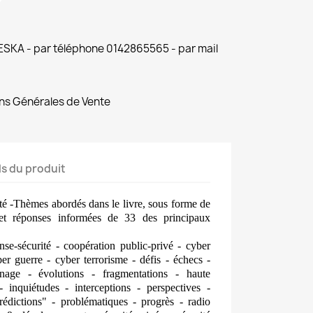
 ESKA - par téléphone 0142865565 - par mail
ns Générales de Vente
ls du produit
é -Thèmes abordés dans le livre, sous forme de
 et réponses informées de 33 des principaux
se-sécurité - coopération public-privé - cyber
er guerre - cyber terrorisme - défis - échecs -
nnage - évolutions - fragmentations - haute
- inquiétudes - interceptions - perspectives -
"prédictions" - problématiques - progrès - radio