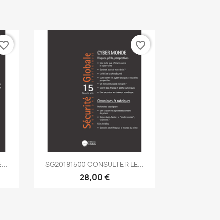
vorite_border
favorite_border
Aperçu rapide

...
SG20181500 CONSULTER LE...
28,00 €