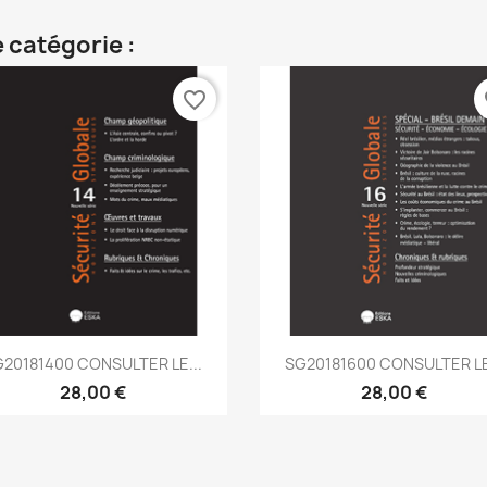
 catégorie :
favorite_border
fa
Aperçu rapide
Aperçu rapide


20181400 CONSULTER LE...
SG20181600 CONSULTER LE
28,00 €
28,00 €