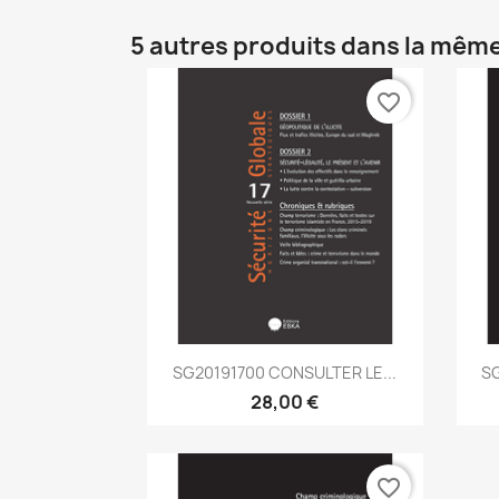
5 autres produits dans la même
favorite_border
Aperçu rapide

SG20191700 CONSULTER LE...
SG
28,00 €
favorite_border