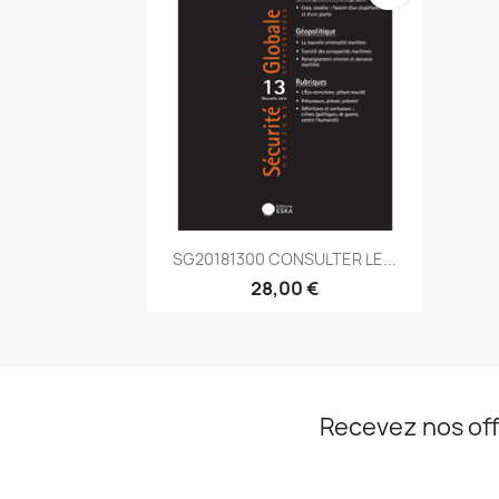
Aperçu rapide

SG20181300 CONSULTER LE...
28,00 €
Recevez nos off