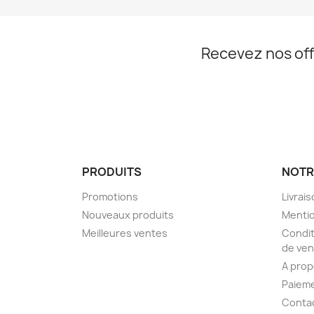
Recevez nos off
PRODUITS
NOTR
Promotions
Livrai
Nouveaux produits
Mentio
Meilleures ventes
Condit
de ven
A pro
Paieme
Conta