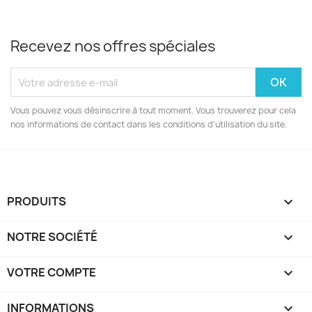
Recevez nos offres spéciales
Vous pouvez vous désinscrire à tout moment. Vous trouverez pour cela
nos informations de contact dans les conditions d'utilisation du site.
PRODUITS

NOTRE SOCIÉTÉ

VOTRE COMPTE

INFORMATIONS
keyboard_arrow_down