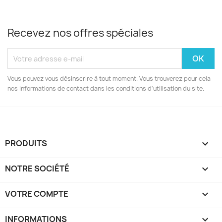
Recevez nos offres spéciales
Vous pouvez vous désinscrire à tout moment. Vous trouverez pour cela
nos informations de contact dans les conditions d'utilisation du site.
PRODUITS

NOTRE SOCIÉTÉ

VOTRE COMPTE

INFORMATIONS
keyboard_arrow_down