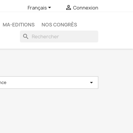


Français
Connexion
MA-EDITIONS
NOS CONGRÈS
search

nce