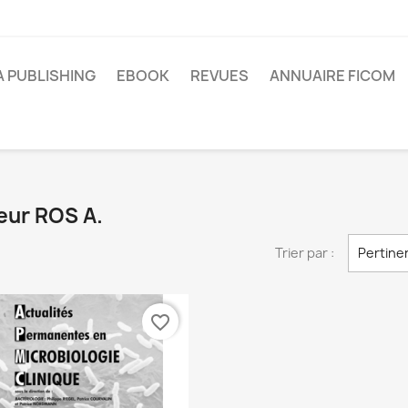
A PUBLISHING
EBOOK
REVUES
ANNUAIRE FICOM
seur ROS A.
Trier par :
Pertine
favorite_border