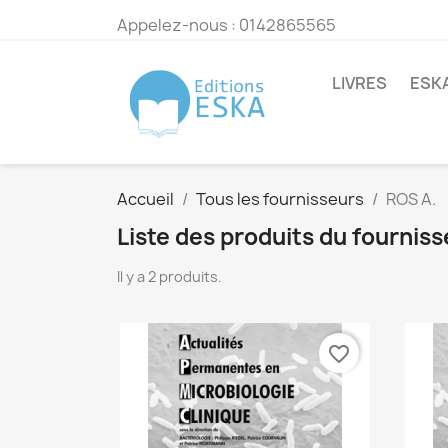
Appelez-nous :
0142865565
LIVRES
ESK
Accueil
Tous les fournisseurs
ROS A.
Liste des produits du fournis
Il y a 2 produits.
favorite_border