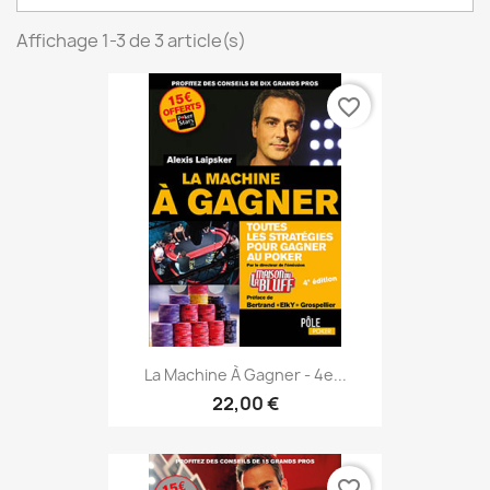
Affichage 1-3 de 3 article(s)
favorite_border
La Machine À Gagner - 4e...
22,00 €
favorite_border