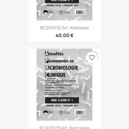
BC2015132 Art. Klebsiella
40,00 €
favorite_border
BC2015133 Art. Bartonella