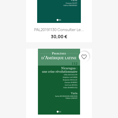
PAL20191130 Consulter Le...
30,00 €
favorite_border