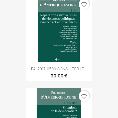
favorite_border
PAL201710500 CONSULTER LE...
30,00 €
favorite_border