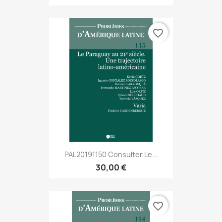
favorite_border
PAL20191150 Consulter Le...
30,00 €
favorite_border