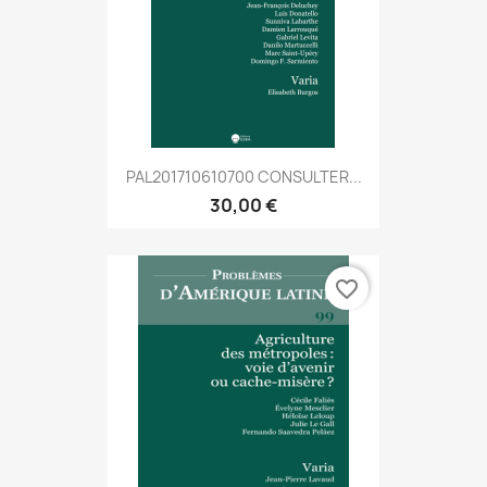
PAL201710610700 CONSULTER...
30,00 €
favorite_border