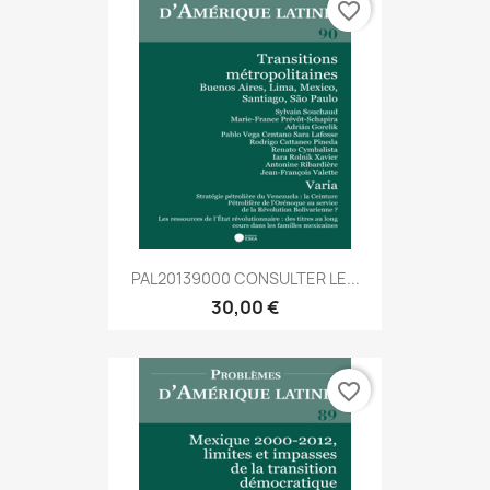
favorite_border
PAL20139000 CONSULTER LE...
30,00 €
favorite_border