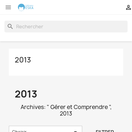


search
2013
2013
Archives: " Gérer et Comprendre ",
2013

Choisir