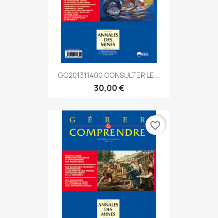
GC201311400 CONSULTER LE...
30,00 €
favorite_border