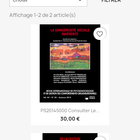
FILTRER
Affichage 1-2 de 2 article(s)
favorite_border
PS20145000 Consulter Le...
30,00 €