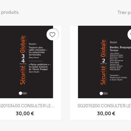
 3 produits.
Trier p
favorite_border
fa
Aperçu rapide
Aperçu rapide


20153400 CONSULTER LE...
SG2015200 CONSULTER LE.
30,00 €
30,00 €