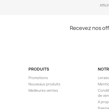
Affich
Recevez nos off
PRODUITS
NOTR
Promotions
Livrai
Nouveaux produits
Mentio
Meilleures ventes
Condit
de ven
A pro
Paieme