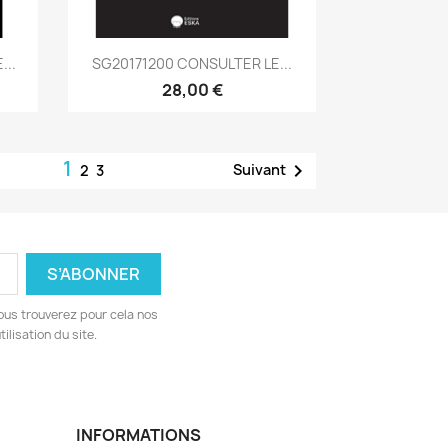
Aperçu rapide

...
SG20171200 CONSULTER LE...
28,00 €
1

Suivant
2
3
ous trouverez pour cela nos
ilisation du site.
INFORMATIONS