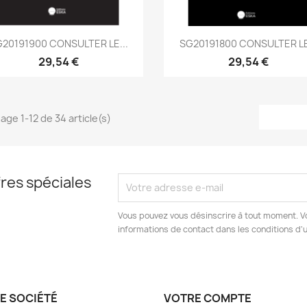
Aperçu rapide
Aperçu rapide


20191900 CONSULTER LE...
SG20191800 CONSULTER LE
29,54 €
29,54 €
hage 1-12 de 34 article(s)
res spéciales
Vous pouvez vous désinscrire à tout moment. V
informations de contact dans les conditions d'ut
E SOCIÉTÉ
VOTRE COMPTE