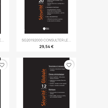
Aperçu rapide

...
SG20192000 CONSULTER LE...
29,54 €
vorite_border
favorite_border