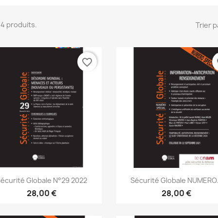
 34 produits.
Trier p
favorite_border
fa
Aperçu rapide
Aperçu rapide


écurité Globale N°29 2022
Sécurité Globale NUMERO.
28,00 €
28,00 €