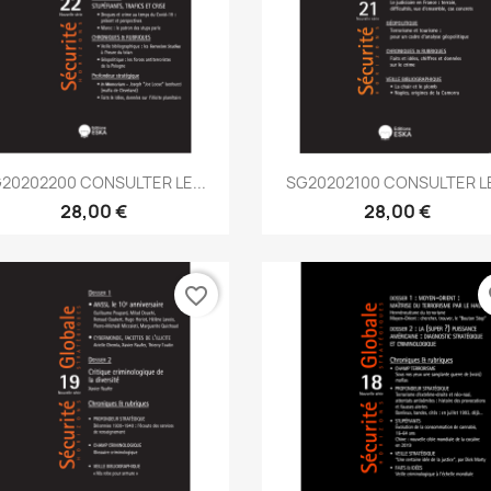
Aperçu rapide
Aperçu rapide


20202200 CONSULTER LE...
SG20202100 CONSULTER LE
28,00 €
28,00 €
favorite_border
fa