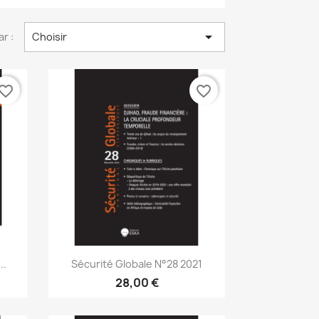

ar :
Choisir
vorite_border
favorite_border
Aperçu rapide

..
Sécurité Globale N°28 2021
28,00 €